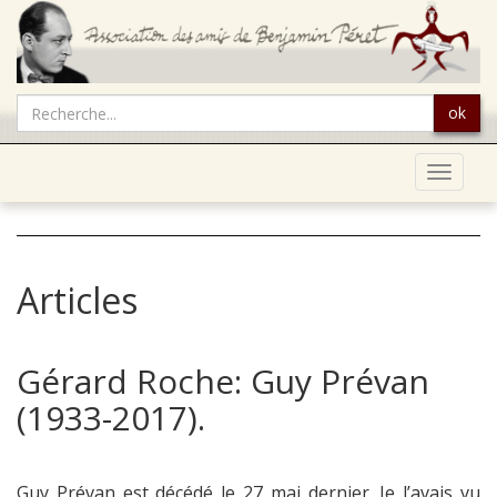
ok
Toggle
navigat
Articles
Gérard Roche: Guy Prévan
(1933-2017).
Guy Prévan est décédé le 27 mai dernier. Je l’avais vu