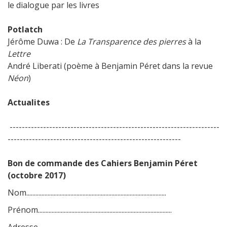
le dialogue par les livres
Potlatch
Jérôme Duwa : De
La Transparence des pierres
à la
Lettre
André Liberati (poème à Benjamin Péret dans la revue
Néon
)
Actualites
---------------------------------------------------------------------
---------------------------------------------------------
Bon de commande des Cahiers Benjamin Péret
(octobre 2017)
Nom............................................................................................
Prénom........................................................................................