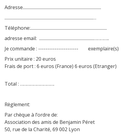
Adresse......................................................................................
.................................................................................................…
Téléphone:....................................................................................
adresse email: ............................................................…………..
Je commande : ---------------------- exemplaire(s)
Prix unitaire : 20 euros
Frais de port : 6 euros (France) 6 euros (Etranger)
Total : ………………………….
Règlement:
Par chèque à l’ordre de:
Association des amis de Benjamin Péret
50, rue de la Charité, 69 002 Lyon