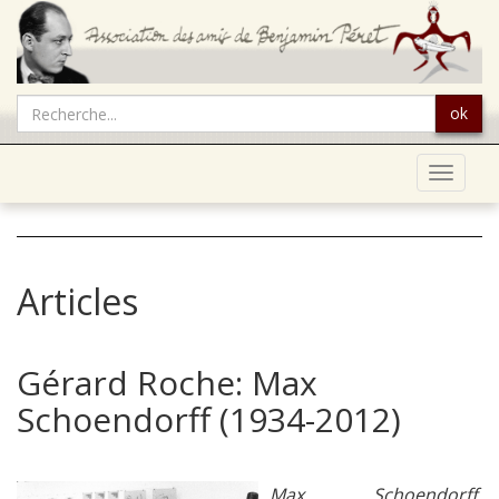
ok
Toggle
navigat
Articles
Gérard Roche: Max
Schoendorff (1934-2012)
Max Schoendorff,